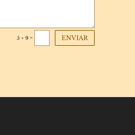
ENVIAR
=
5 + 9